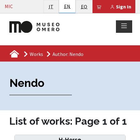
Vai al contenuto
English
MIC
Italiano
EN
Esperanto
Il tuo carrello è
IT
EO
Sign In
Works
Author: Nendo
Nendo
List of works: Page 1 of 1
H-Horse