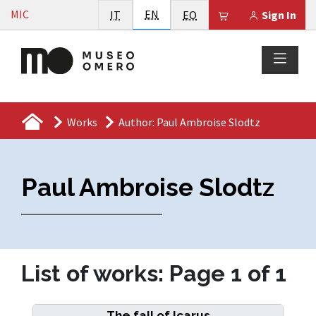
Vai al contenuto
English
MIC
Italiano
EN
Esperanto
Il tuo carrello è
IT
EO
Sign In
Works
Author: Paul Ambroise Slodtz
Paul Ambroise Slodtz
List of works: Page 1 of 1
The fall of Icarus