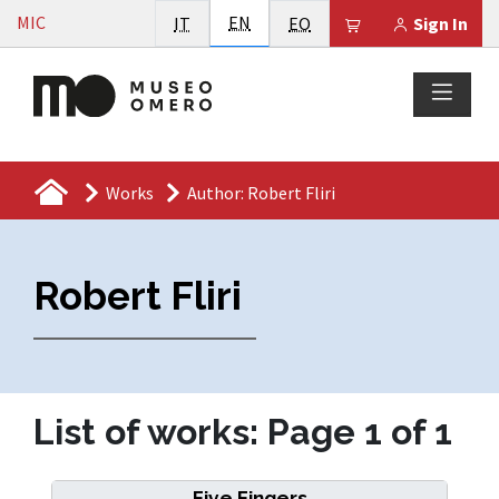
Vai al contenuto
English
MIC
Italiano
EN
Esperanto
Il tuo carrello è
IT
EO
Sign In
Works
Author: Robert Fliri
Robert Fliri
List of works: Page 1 of 1
Five Fingers