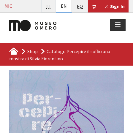
Vai al contenuto
English
MIC
Italiano
EN
Esperanto
Il tuo carrello è
IT
EO
Sign In
Shop
Catalogo Percepire il soffio una
mostra di Silvia Fiorentino