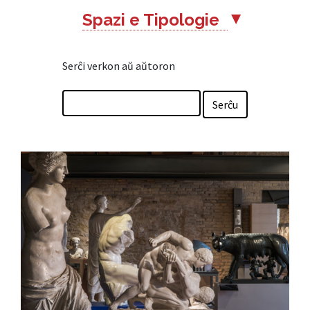
Spazi e Tipologie
▲
Serĉi verkon aŭ aŭtoron
Serĉu