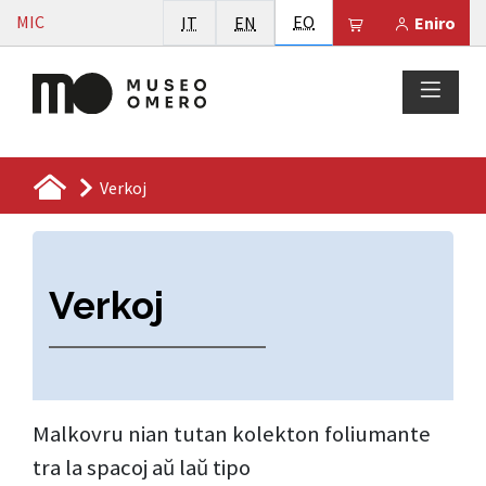
Vai al contenuto
Esperanto
MIC
Italiano
English
EO
Il tuo carrello 
IT
EN
Eniro
Verkoj
Verkoj
Malkovru nian tutan kolekton foliumante
tra la spacoj aŭ laŭ tipo