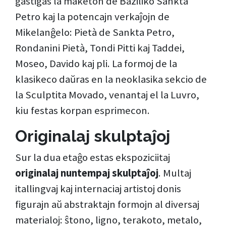
gastigas la maketon de Baziliko Sankta
Petro kaj la potencajn verkaĵojn de
Mikelanĝelo: Pietà de Sankta Petro,
Rondanini Pietà, Tondi Pitti kaj Taddei,
Moseo, Davido kaj pli. La formoj de la
klasikeco daŭras en la neoklasika sekcio de
la Sculptita Movado, venantaj el la Luvro,
kiu festas korpan esprimecon.
Originalaj skulptaĵoj
Sur la dua etaĝo estas ekspoziciitaj
originalaj nuntempaj skulptaĵoj
. Multaj
itallingvaj kaj internaciaj artistoj donis
figurajn aŭ abstraktajn formojn al diversaj
materialoj: ŝtono, ligno, terakoto, metalo,