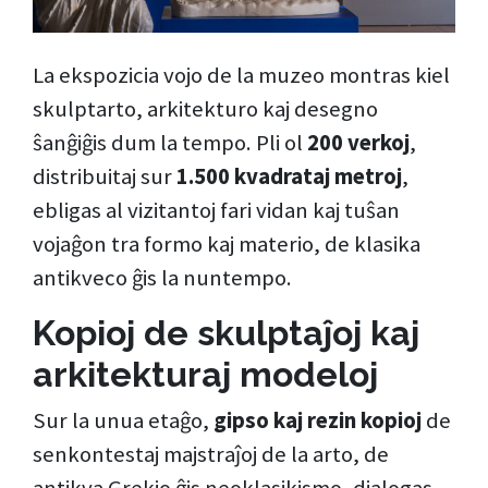
La ekspozicia vojo de la muzeo montras kiel
skulptarto, arkitekturo kaj desegno
ŝanĝiĝis dum la tempo. Pli ol
200 verkoj
,
distribuitaj sur
1.500 kvadrataj metroj
,
ebligas al vizitantoj fari vidan kaj tuŝan
vojaĝon tra formo kaj materio, de klasika
antikveco ĝis la nuntempo.
Kopioj de skulptaĵoj kaj
arkitekturaj modeloj
Sur la unua etaĝo,
gipso kaj rezin kopioj
de
senkontestaj majstraĵoj de la arto, de
antikva Grekio ĝis neoklasikismo, dialogas