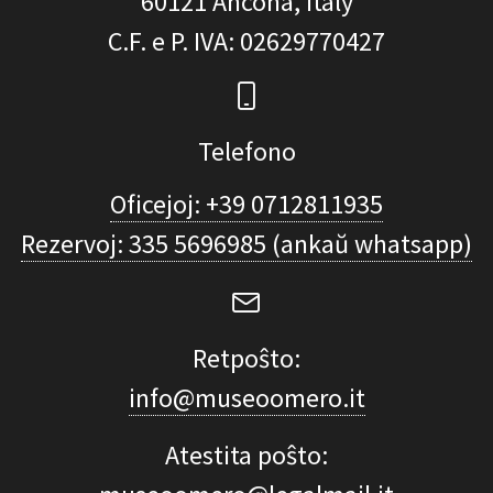
60121
Ancona, Italy
C.F. e P. IVA
: 02629770427
Telefono
Oficejoj: +39 0712811935
Rezervoj: 335 5696985 (ankaŭ whatsapp)
Retpoŝto:
info@museoomero.it
Atestita poŝto: