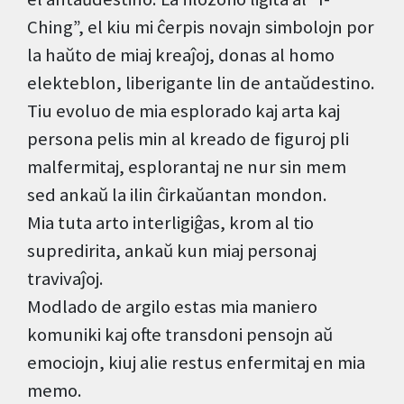
Ching”, el kiu mi ĉerpis novajn simbolojn por
la haŭto de miaj kreaĵoj, donas al homo
elekteblon, liberigante lin de antaŭdestino.
Tiu evoluo de mia esplorado kaj arta kaj
persona pelis min al kreado de figuroj pli
malfermitaj, esplorantaj ne nur sin mem
sed ankaŭ la ilin ĉirkaŭantan mondon.
Mia tuta arto interligiĝas, krom al tio
supredirita, ankaŭ kun miaj personaj
travivaĵoj.
Modlado de argilo estas mia maniero
komuniki kaj ofte transdoni pensojn aŭ
emociojn, kiuj alie restus enfermitaj en mia
memo.