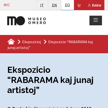
Vai al contenuto
Esperanto
MIC
Italiano
English
EO
Il tuo carrello 
IT
EN
Eniro
Ekspozicioj
Ekspozicio “RABARAMA kaj
junaj artistoj”
Ekspozicio
“RABARAMA kaj junaj
artistoj”