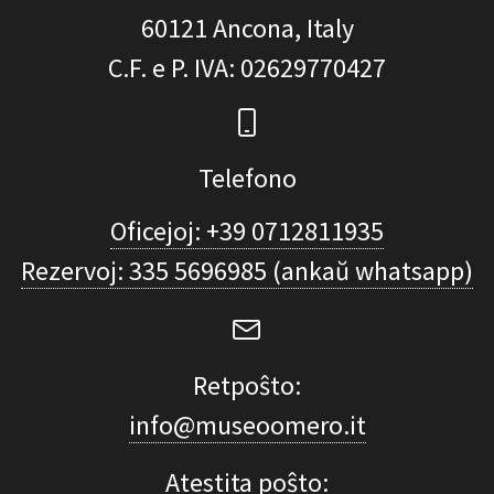
60121
Ancona, Italy
C.F. e P. IVA
: 02629770427
Telefono
Oficejoj: +39 0712811935
Rezervoj: 335 5696985 (ankaŭ whatsapp)
Retpoŝto:
info@museoomero.it
Atestita poŝto: