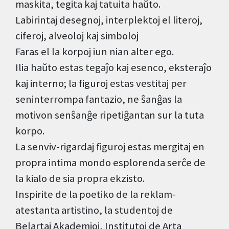
maskita, tegita kaj tatuita haŭto.
Labirintaj desegnoj, interplektoj el literoj,
ciferoj, alveoloj kaj simboloj
Faras el la korpoj iun nian alter ego.
Ilia haŭto estas tegaĵo kaj esenco, eksteraĵo
kaj interno; la figuroj estas vestitaj per
seninterrompa fantazio, ne ŝanĝas la
motivon senŝanĝe ripetiĝantan sur la tuta
korpo.
La senviv-rigardaj figuroj estas mergitaj en
propra intima mondo esplorenda serĉe de
la kialo de sia propra ekzisto.
Inspirite de la poetiko de la reklam-
atestanta artistino, la studentoj de
Belartaj Akademioj, Institutoj de Arta