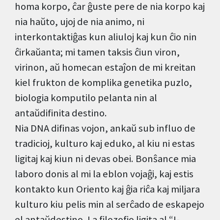
homa korpo, ĉar ĝuste pere de nia korpo kaj
nia haŭto, ujoj de nia animo, ni
interkontaktiĝas kun aliuloj kaj kun ĉio nin
ĉirkaŭanta; mi tamen taksis ĉiun viron,
virinon, aŭ homecan estaĵon de mi kreitan
kiel frukton de komplika genetika puzlo,
biologia komputilo pelanta nin al
antaŭdifinita destino.
Nia DNA difinas vojon, ankaŭ sub influo de
tradicioj, kulturo kaj eduko, al kiu ni estas
ligitaj kaj kiun ni devas obei. Bonŝance mia
laboro donis al mi la eblon vojaĝi, kaj estis
kontakto kun Oriento kaj ĝia riĉa kaj miljara
kulturo kiu pelis min al serĉado de eskapejo
el antaŭdestino. La filozofio ligita al “I-