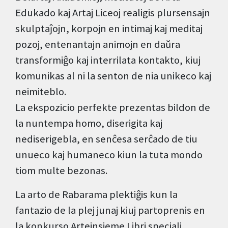
Edukado kaj Artaj Liceoj realigis plursensajn
skulptaĵojn, korpojn en intimaj kaj meditaj
pozoj, entenantajn animojn en daŭra
transformiĝo kaj interrilata kontakto, kiuj
komunikas al ni la senton de nia unikeco kaj
neimiteblo.
La ekspozicio perfekte prezentas bildon de
la nuntempa homo, diserigita kaj
nediserigebla, en senĉesa serĉado de tiu
unueco kaj humaneco kiun la tuta mondo
tiom multe bezonas.
La arto de Rabarama plektiĝis kun la
fantazio de la plej junaj kiuj partoprenis en
la konkurso Arteinsieme Libri speciali.