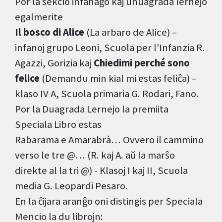
Por la sekcio infanaĝo kaj unuagrada lernejo
egalmerite
Il bosco di Alice
(La arbaro de Alice) –
infanoj grupo Leoni, Scuola per l'Infanzia R.
Agazzi, Gorizia kaj
Chiedimi perché sono
felice
(Demandu min kial mi estas feliĉa) –
klaso IV A, Scuola primaria G. Rodari, Fano.
Por la Duagrada Lernejo la premiita
Speciala Libro estas
Rabarama e Amarabrà… Ovvero il cammino
verso le tre @… (R. kaj A. aŭ la marŝo
direkte al la tri @) - Klasoj I kaj II, Scuola
media G. Leopardi Pesaro.
En la ĉijara aranĝo oni distingis per Speciala
Mencio la du librojn: