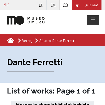
Vai al contenuto
Esperanto
MIC
Italiano
English
EO
Il tuo carrello 
IT
EN
Eniro
Verkoj
Aŭtoro: Dante Ferretti
Dante Ferretti
List of works: Page 1 of 1
Mezepoka abateja biblioteklabirinto