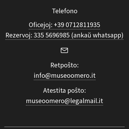
Telefono
Oficejoj: +39 0712811935
Rezervoj: 335 5696985 (ankaŭ whatsapp)
Retpoŝto:
info@museoomero.it
Atestita poŝto:
museoomero@legalmail.it