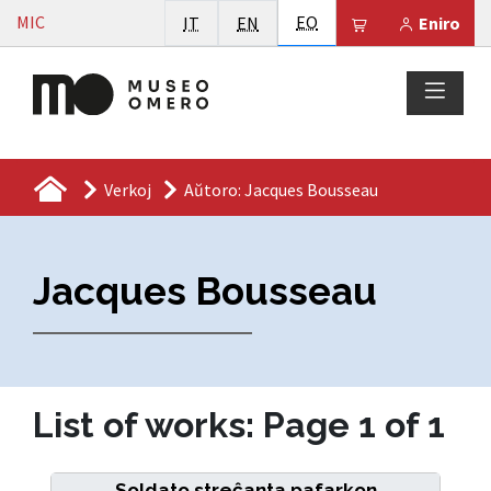
Vai al contenuto
Esperanto
MIC
Italiano
English
EO
Il tuo carrello 
IT
EN
Eniro
Verkoj
Aŭtoro: Jacques Bousseau
Jacques Bousseau
List of works: Page 1 of 1
Soldato streĉanta pafarkon