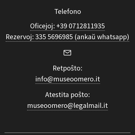
Telefono
Oficejoj: +39 0712811935
Rezervoj: 335 5696985 (ankaŭ whatsapp)
Retpoŝto:
info@museoomero.it
Atestita poŝto:
museoomero@legalmail.it