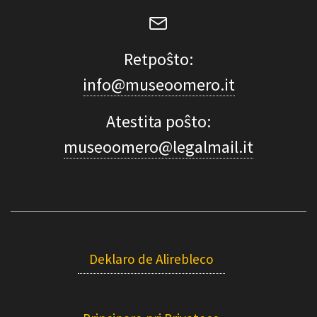
Retpoŝto:
info@museoomero.it
Atestita poŝto:
museoomero@legalmail.it
Deklaro de Alirebleco