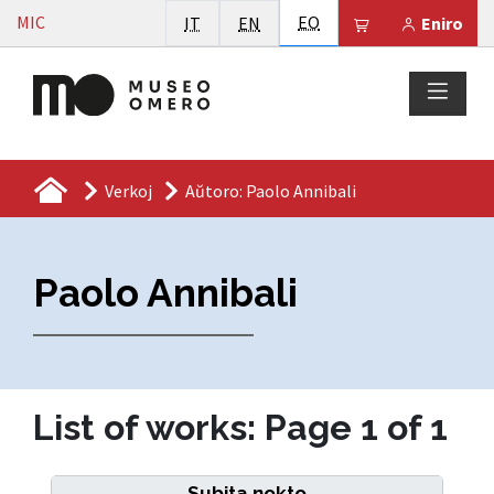
Vai al contenuto
Esperanto
MIC
Italiano
English
EO
Il tuo carrello 
IT
EN
Eniro
Verkoj
Aŭtoro: Paolo Annibali
Paolo Annibali
List of works: Page 1 of 1
Subita nokto