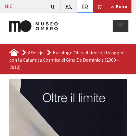
Vai al contenuto
Esperanto
MIC
Italiano
English
EO
Il tuo carrello 
IT
EN
Eniro
Aĉetejo
Katalogo Oltre il limite, Il viaggio
con la Calamita Cosmica di Gino De Dominicis (2000 –
2010)