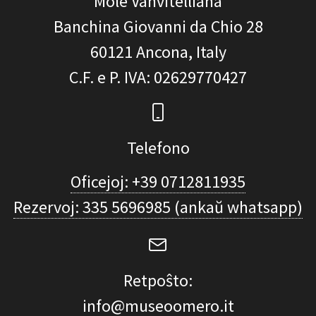
Mole Vanvitelliana
Banchina Giovanni da Chio 28
60121
Ancona, Italy
C.F. e P. IVA
: 02629770427
Telefono
Oficejoj: +39 0712811935
Rezervoj: 335 5696985 (ankaŭ whatsapp)
Retpoŝto:
info@museoomero.it