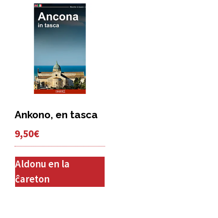
Ankono, en tasca
9,50
€
Aldonu en la
ĉareton