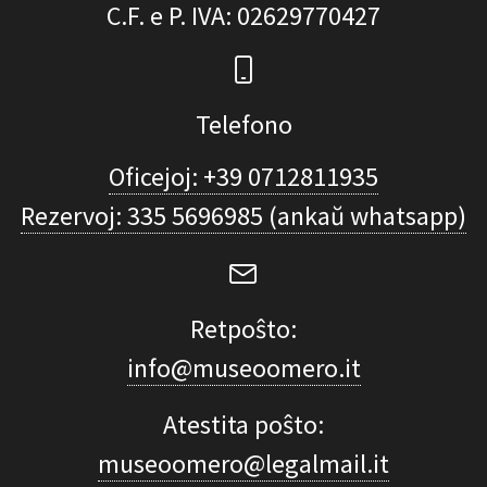
C.F. e P. IVA
: 02629770427
Telefono
Oficejoj: +39 0712811935
Rezervoj: 335 5696985 (ankaŭ whatsapp)
Retpoŝto:
info@museoomero.it
Atestita poŝto:
museoomero@legalmail.it