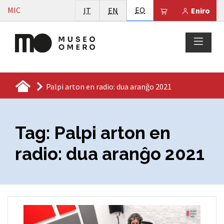
Vai al contenuto
Esperanto
MIC
Italiano
English
EO
Il tuo carrello 
IT
EN
Eniro
Palpi arton en radio: dua aranĝo 2021
Tag:
Palpi arton en
radio: dua aranĝo 2021