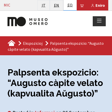
Vai al contenuto
Esperanto
MIC
Italiano
English
EO
Il tuo carrello 
IT
EN
Eniro
Ekspozicioj
Palpsenta ekspozicio: “Augusto
càpite velato (kapvualita Aŭgusto)”
Palpsenta ekspozicio:
“Augusto càpite velato
(kapvualita Aŭgusto)”