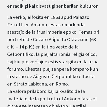
enradikigi kaj disvastigi senbarilan kulturon.
La verko, elfosita en 1863 apud Palazzo
Ferretti en Ankono, estas rimarkinda
atestaĵo de la frua imperia epoko. Temas pri
portreto de Cezaro Aŭgusto Oktaviano (63
a.K. – 14 p.K.) en la tipa vesto de la
Ĉefpontifiko, la plej alta romia religia ofico,
kaj kiu plejverŝajne estis starigita en la urba
forumo. Ekestas plej senpera komparo kun
la statuo de Aŭgusto Ĉefpontifiko elfosita
en Strato Labicana, en Romo.
La valora prilaboro kaj la kvalito de la
materialo de la portreto el Ankono faras el
ĝi tre ege interesan objekton. La stilaj