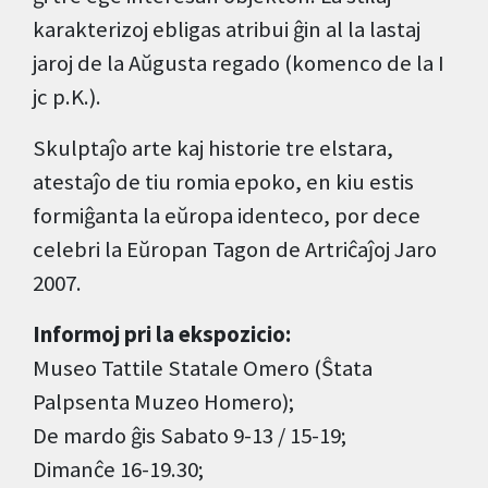
karakterizoj ebligas atribui ĝin al la lastaj
jaroj de la Aŭgusta regado (komenco de la I
jc p.K.).
Skulptaĵo arte kaj historie tre elstara,
atestaĵo de tiu romia epoko, en kiu estis
formiĝanta la eŭropa identeco, por dece
celebri la Eŭropan Tagon de Artriĉaĵoj Jaro
2007.
Informoj pri la ekspozicio:
Museo Tattile Statale Omero (Ŝtata
Palpsenta Muzeo Homero);
De mardo ĝis Sabato 9-13 / 15-19;
Dimanĉe 16-19.30;