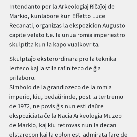
Intendanto por la Arkeologiaj Riĉaĵoj de
Markio, kunlabore kun Effetto Luce
Recanati, organizas la ekspozicion Augusto
capite velato t.e. la unua romia imperiestro
skulptita kun la kapo vualkovrita.
Skulptaĵo eksterordinara pro la teknika
lerteco kaj la stila rafiniteco de ĝia
prilaboro.
Simbolo de la grandiozeco de la romia
imperio, kiu, bedaŭrinde, post la tertremo
de 1972, ne povis ĝis nun esti daŭre
ekspoziciata ĉe la Nacia Arkeologia Muzeo
de Markio, kaj kiu retrovas nun la decan
elstarecon kaj la eblon esti admirata fare de