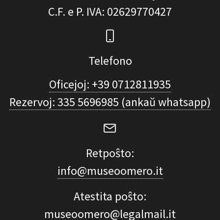
C.F. e P. IVA
: 02629770427
Telefono
Oficejoj: +39 0712811935
Rezervoj: 335 5696985 (ankaŭ whatsapp)
Retpoŝto:
info@museoomero.it
Atestita poŝto:
museoomero@legalmail.it