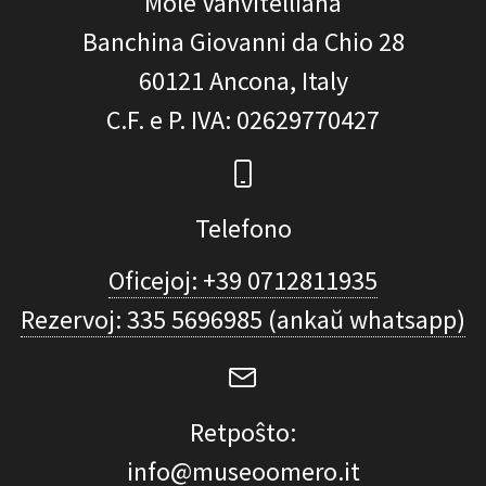
Mole Vanvitelliana
Banchina Giovanni da Chio 28
60121
Ancona, Italy
C.F. e P. IVA
: 02629770427
Telefono
Oficejoj: +39 0712811935
Rezervoj: 335 5696985 (ankaŭ whatsapp)
Retpoŝto:
info@museoomero.it