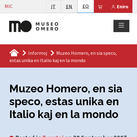
Vai al contenuto
Esperanto
MIC
Italiano
English
EO
Il tuo carrello 
IT
EN
Eniro
Informoj
Muzeo Homero, en sia speco,
estas unika en Italio kaj en la mondo
Muzeo Homero, en sia
speco, estas unika en
Italio kaj en la mondo