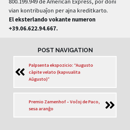
800.199.949 de American Express, por doni
vian kontribuaĵon per ajna kreditkarto.
El eksterlando vokante numeron
+39.06.622.94.667.
POST NAVIGATION
Palpsenta ekspozicio: “Augusto
càpite velato (kapvualita
Aŭgusto)”
Premio Zamenhof – Voĉoj de Paco,
sesa aranĝo