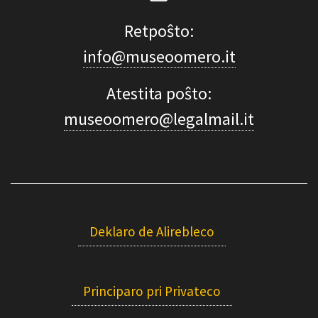
Retpoŝto:
info@museoomero.it
Atestita poŝto:
museoomero@legalmail.it
Deklaro de Alirebleco
Principaro pri Privateco