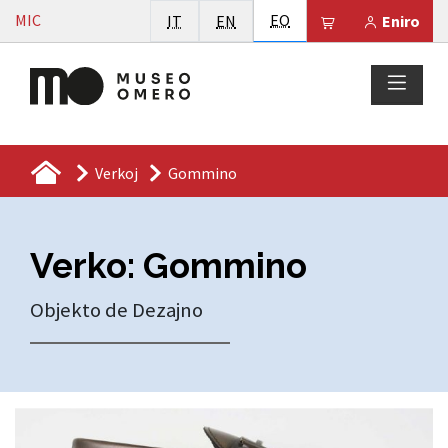
Vai al contenuto
Esperanto
MIC
Italiano
English
EO
Il tuo carrello 
IT
EN
Eniro
Verkoj
Gommino
Verko: Gommino
Objekto de Dezajno