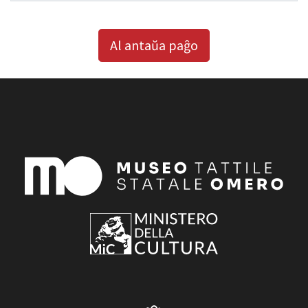
Al antaŭa paĝo