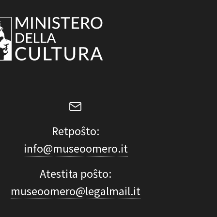
Retpoŝto:
info@museoomero.it
Atestita poŝto:
museoomero@legalmail.it