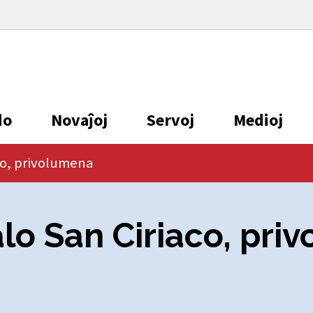
do
Novaĵoj
Servoj
Medioj
co, privolumena
lo San Ciriaco, pri