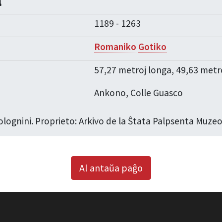
a
1189 - 1263
Romaniko
Gotiko
57,27 metroj longa, 49,63 metro
Ankono, Colle Guasco
olognini. Proprieto: Arkivo de la Ŝtata Palpsenta Muz
Al antaŭa paĝo