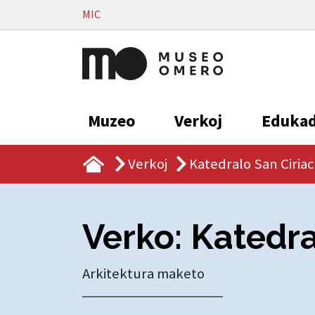
Vai al contenuto
MIC
Muzeo
Verkoj
Eduka
Verkoj
Katedralo San Ciria
Verko: Katedra
Arkitektura maketo