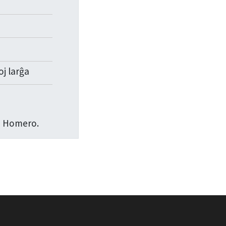
j larĝa
eo Homero.