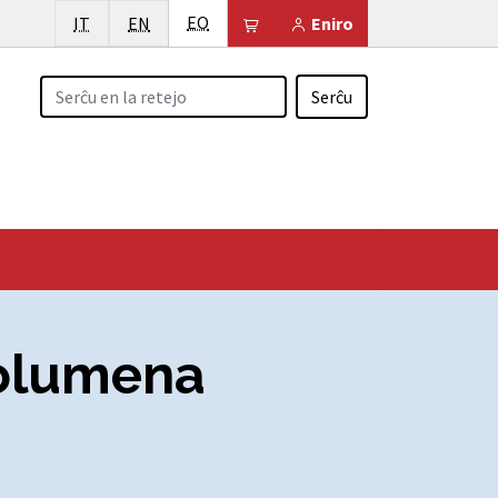
Esperanto
Italiano
English
EO
Il tuo carrello è vuoto
IT
EN
Eniro
Serĉu
volumena