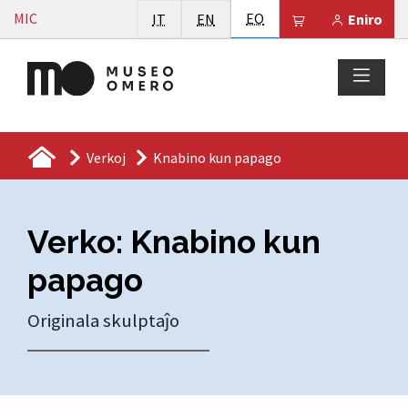
Vai al contenuto
Esperanto
MIC
Italiano
English
EO
Il tuo carrello 
IT
EN
Eniro
Verkoj
Knabino kun papago
Verko: Knabino kun
papago
Originala skulptaĵo