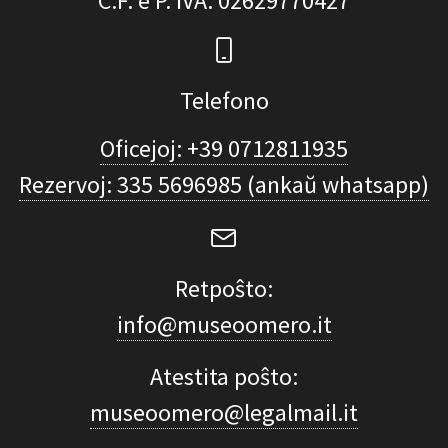
C.F. e P. IVA
: 02629770427
Telefono
Oficejoj: +39 0712811935
Rezervoj: 335 5696985 (ankaŭ whatsapp)
Retpoŝto:
info@museoomero.it
Atestita poŝto:
museoomero@legalmail.it