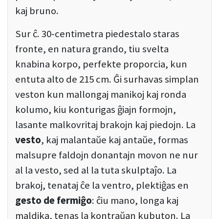
kaj bruno.
Sur ĉ. 30-centimetra piedestalo staras
fronte, en natura grando, tiu svelta
knabina korpo, perfekte proporcia, kun
entuta alto de 215 cm. Ĝi surhavas simplan
veston kun mallongaj manikoj kaj ronda
kolumo, kiu konturigas ĝiajn formojn,
lasante malkovritaj brakojn kaj piedojn. La
vesto
, kaj malantaŭe kaj antaŭe, formas
malsupre faldojn donantajn movon ne nur
al la vesto, sed al la tuta skulptaĵo. La
brakoj, tenataj ĉe la ventro, plektiĝas en
gesto de fermiĝo
: ĉiu mano, longa kaj
maldika, tenas la kontraŭan kubuton. La