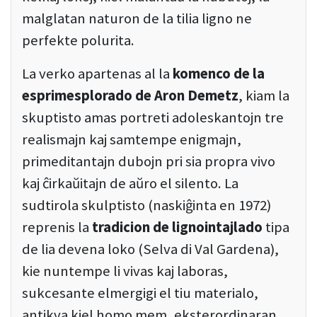
malglatan naturon de la tilia ligno ne
perfekte polurita.
La verko apartenas al la
komenco de la
esprimesplorado de Aron Demetz
, kiam la
skuptisto amas portreti adoleskantojn tre
realismajn kaj samtempe enigmajn,
primeditantajn dubojn pri sia propra vivo
kaj ĉirkaŭitajn de aŭro el silento. La
sudtirola skulptisto (naskiĝinta en 1972)
reprenis la
tradicion de lignointajlado
tipa
de lia devena loko (Selva di Val Gardena),
kie nuntempe li vivas kaj laboras,
sukcesante elmergigi el tiu materialo,
antikva kiel homo mem, eksterordinaran