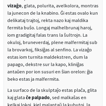
vizaĝo
, glata, polurita, avelkolora, montras
la junecon de la knabino. Ĝi estas ovalo kun
delikataj trajtoj, rekta nazo kaj maldika
fermita buŝo. Longaj malhelbrunaj haroj,
iom gradigitaj falas trans la ŝultrojn. La
okuloj, bruneverdaj, plene malfermitaj sub
la brovarkoj, fiksiĝas al senfino. La vizaĝo
estas iom turnita maldekstren, dum la
papago, dekstre sur la kapo, kliniĝas
antaŭen por ion susuri en ŝian orelon: ĝia
beko estas ja malfermita.
La surfaco de la skulptaĵo estas plaĉa, glita
kaj glata
ĉe palpado
, sed malkaŝas en
kelkaj lokoj, kiel malantaŭ la kubutoj, la