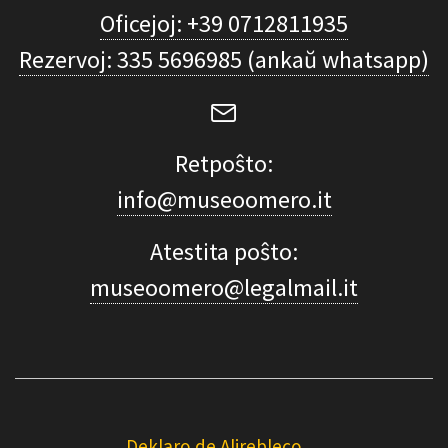
Oficejoj: +39 0712811935
Rezervoj: 335 5696985 (ankaŭ whatsapp)
Retpoŝto:
info@museoomero.it
Atestita poŝto:
museoomero@legalmail.it
Deklaro de Alirebleco