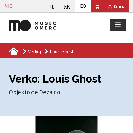
Vai al contenuto
Esperanto
MIC
Italiano
English
EO
Il tuo carrello 
IT
EN
Eniro
Verkoj
Louis Ghost
Verko: Louis Ghost
Objekto de Dezajno