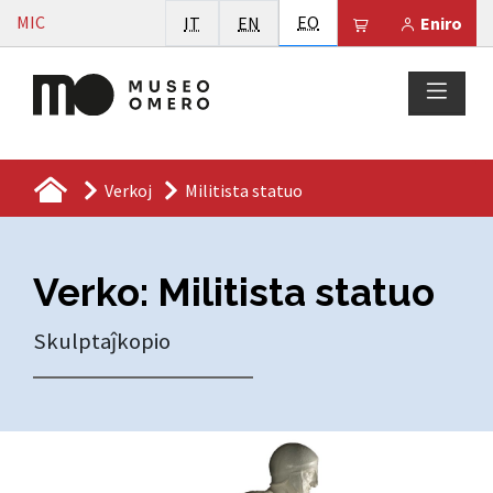
Vai al contenuto
Esperanto
MIC
Italiano
English
EO
Il tuo carrello 
IT
EN
Eniro
Verkoj
Militista statuo
Verko: Militista statuo
Skulptaĵkopio