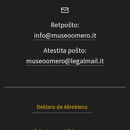
Retpoŝto:
info@museoomero.it
Atestita poŝto:
museoomero@legalmail.it
Deklaro de Alirebleco