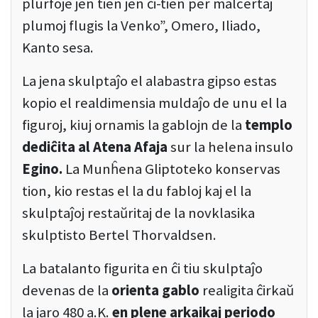
plurfoje jen tien jen ĉi-tien per malcertaj
plumoj flugis la Venko”, Omero, Iliado,
Kanto sesa.
La jena skulptaĵo el alabastra gipso estas
kopio el realdimensia muldaĵo de unu el la
figuroj, kiuj ornamis la gablojn de la
templo
dediĉita al Atena Afaja
sur la helena insulo
Egino.
La Munĥena Gliptoteko konservas
tion, kio restas el la du fabloj kaj el la
skulptaĵoj restaŭritaj de la novklasika
skulptisto Bertel Thorvaldsen.
La batalanto figurita en ĉi tiu skulptaĵo
devenas de la
orienta gablo
realigita ĉirkaŭ
la jaro 480 a.K.
en plene arkaikaj periodo