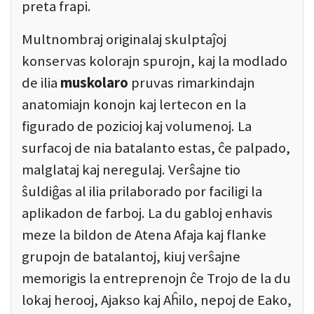
preta frapi.
Multnombraj originalaj skulptaĵoj
konservas kolorajn spurojn, kaj la modlado
de ilia
muskolaro
pruvas rimarkindajn
anatomiajn konojn kaj lertecon en la
figurado de pozicioj kaj volumenoj. La
surfacoj de nia batalanto estas, ĉe palpado,
malglataj kaj neregulaj. Verŝajne tio
ŝuldiĝas al ilia prilaborado por faciligi la
aplikadon de farboj. La du gabloj enhavis
meze la bildon de Atena Afaja kaj flanke
grupojn de batalantoj, kiuj verŝajne
memorigis la entreprenojn ĉe Trojo de la du
lokaj herooj, Ajakso kaj Aĥilo, nepoj de Eako,