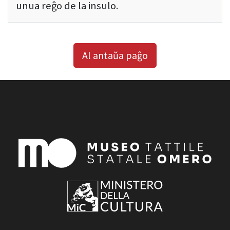
unua reĝo de la insulo.
Al antaŭa paĝo