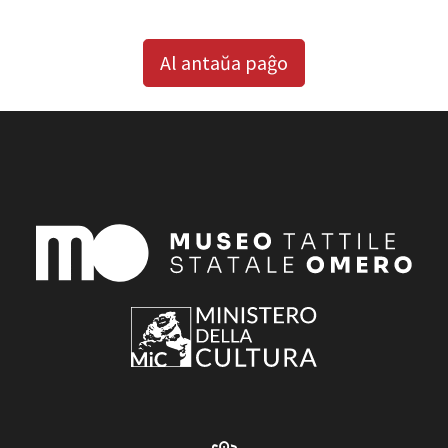
Al antaŭa paĝo