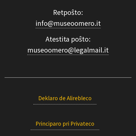
Retpoŝto:
info@museoomero.it
Atestita poŝto:
museoomero@legalmail.it
Deklaro de Alirebleco
Principaro pri Privateco