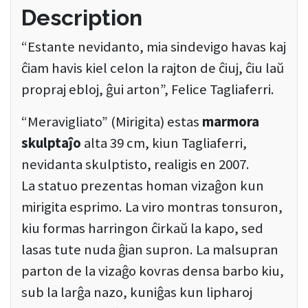
Description
“Estante nevidanto, mia sindevigo havas kaj
ĉiam havis kiel celon la rajton de ĉiuj, ĉiu laŭ
propraj ebloj, ĝui arton”, Felice Tagliaferri.
“Meravigliato” (Mirigita) estas
marmora
skulptaĵo
alta 39 cm, kiun Tagliaferri,
nevidanta skulptisto, realigis en 2007.
La statuo prezentas homan vizaĝon kun
mirigita esprimo. La viro montras tonsuron,
kiu formas harringon ĉirkaŭ la kapo, sed
lasas tute nuda ĝian supron. La malsupran
parton de la vizaĝo kovras densa barbo kiu,
sub la larĝa nazo, kuniĝas kun lipharoj