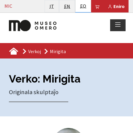
Vai al contenuto
Esperanto
MIC
Italiano
English
EO
Il tuo carrello 
IT
EN
Eniro
Verkoj
Mirigita
Verko: Mirigita
Originala skulptaĵo