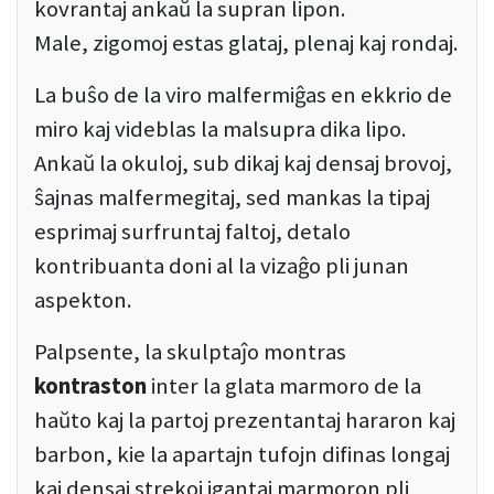
kovrantaj ankaŭ la supran lipon.
Male, zigomoj estas glataj, plenaj kaj rondaj.
La buŝo de la viro malfermiĝas en ekkrio de
miro kaj videblas la malsupra dika lipo.
Ankaŭ la okuloj, sub dikaj kaj densaj brovoj,
ŝajnas malfermegitaj, sed mankas la tipaj
esprimaj surfruntaj faltoj, detalo
kontribuanta doni al la vizaĝo pli junan
aspekton.
Palpsente, la skulptaĵo montras
kontraston
inter la glata marmoro de la
haŭto kaj la partoj prezentantaj hararon kaj
barbon, kie la apartajn tufojn difinas longaj
kaj densaj strekoj igantaj marmoron pli