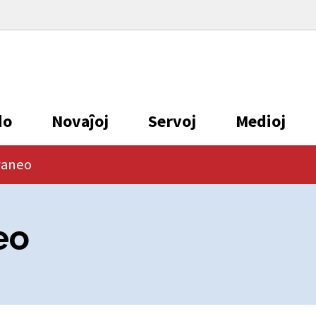
do
Novaĵoj
Servoj
Medioj
raneo
eo