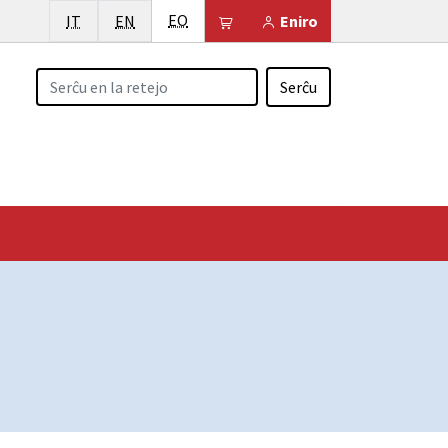
Esperanto
Italiano
English
EO
Il tuo carrello è vuoto
IT
EN
Eniro
Serĉu