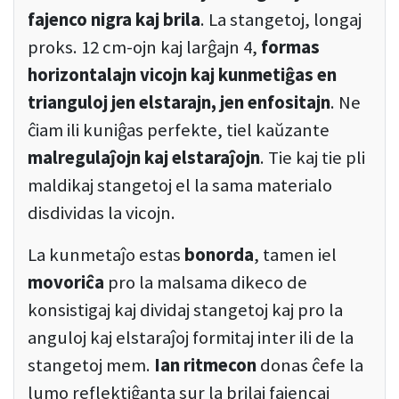
fajenco nigra kaj brila
. La stangetoj, longaj
proks. 12 cm-ojn kaj larĝajn 4,
formas
horizontalajn vicojn kaj kunmetiĝas en
trianguloj jen elstarajn, jen enfositajn
. Ne
ĉiam ili kuniĝas perfekte, tiel kaŭzante
malregulaĵojn kaj elstaraĵojn
. Tie kaj tie pli
maldikaj stangetoj el la sama materialo
disdividas la vicojn.
La kunmetaĵo estas
bonorda
, tamen iel
movoriĉa
pro la malsama dikeco de
konsistigaj kaj dividaj stangetoj kaj pro la
anguloj kaj elstaraĵoj formitaj inter ili de la
stangetoj mem.
Ian ritmecon
donas ĉefe la
lumo reflektiĝanta sur la brilaj fajencaj