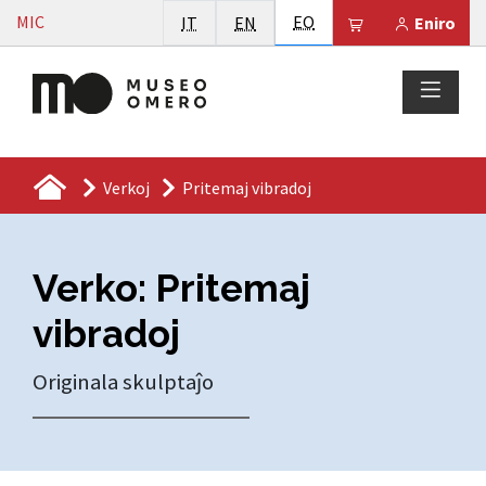
Vai al contenuto
Esperanto
MIC
Italiano
English
EO
Il tuo carrello 
IT
EN
Eniro
Verkoj
Pritemaj vibradoj
Verko: Pritemaj
vibradoj
Originala skulptaĵo