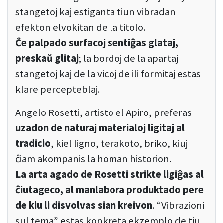
stangetoj kaj estiganta tiun vibradan
efekton elvokitan de la titolo.
Ĉe palpado surfacoj sentiĝas glataj,
preskaŭ glitaj
; la bordoj de la apartaj
stangetoj kaj de la vicoj de ili formitaj estas
klare percepteblaj.
Angelo Rosetti, artisto el Apiro, preferas
uzadon de naturaj materialoj ligitaj al
tradicio
, kiel ligno, terakoto, briko, kiuj
ĉiam akompanis la homan historion.
La arta agado de Rosetti strikte ligiĝas al
ĉiutageco, al manlabora produktado pere
de kiu li disvolvas sian kreivon
. “Vibrazioni
sul tema” estas konkreta ekzemplo de tiu