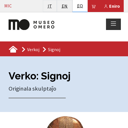
Vai al contenuto
Esperanto
MIC
Italiano
English
EO
Il tuo carrello 
IT
EN
Eniro
Verkoj
Signoj
Verko: Signoj
Originala skulptaĵo