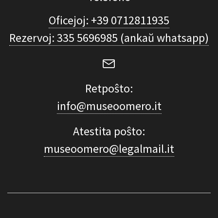
Oficejoj: +39 0712811935
Rezervoj: 335 5696985 (ankaŭ whatsapp)
Retpoŝto:
info@museoomero.it
Atestita poŝto:
museoomero@legalmail.it