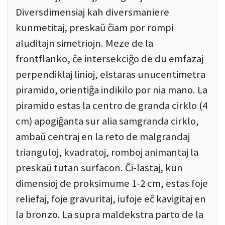
Diversdimensiaj kah diversmaniere
kunmetitaj, preskaŭ ĉiam por rompi
aluditajn simetriojn. Meze de la
frontflanko, ĉe intersekciĝo de du emfazaj
perpendiklaj linioj, elstaras unucentimetra
piramido, orientiĝa indikilo por nia mano. La
piramido estas la centro de granda cirklo (4
cm) apogiĝanta sur alia samgranda cirklo,
ambaŭ centraj en la reto de malgrandaj
trianguloj, kvadratoj, romboj animantaj la
preskaŭ tutan surfacon. Ĉi-lastaj, kun
dimensioj de proksimume 1-2 cm, estas foje
reliefaj, foje gravuritaj, iufoje eĉ kavigitaj en
la bronzo. La supra maldekstra parto de la