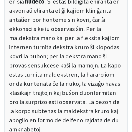
en sia
nudeco
. Ŝi estas bildigita eniranta en
akvon aŭ eliranta el ĝi kaj iom kliniĝanta
antaŭen por honteme sin kovri, ĉar ŝi
ekkonsciis ke iu observas ŝin. Per la
maldekstra mano kaj per la fleksita kaj iom
internen turnita dekstra kruro ŝi klopodas
kovri la pubon; per la dekstra mano ŝi
provas sensukcese kaŝi la mamojn. La kapo
estas turnita maldekstren, la hararo iom
onda kuntenata ĉe la nuko, la vizaĝo havas
klasikajn trajtojn kaj buŝon duonfermitan
pro la surprizo esti observata. La pezon de
la korpo subtenas la maldekstra kruro kaj
apogilo en formo de delfeno rajdata de du
amknabetoj.