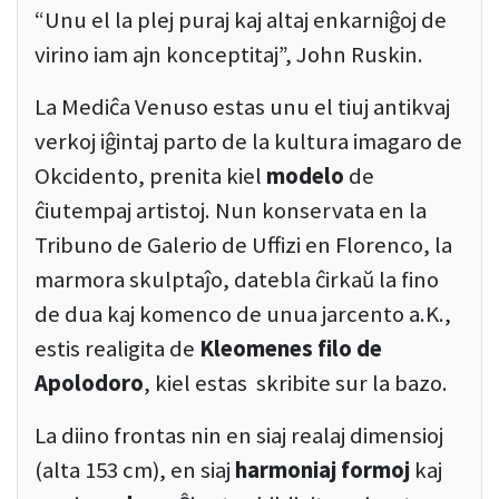
“Unu el la plej puraj kaj altaj enkarniĝoj de
virino iam ajn konceptitaj”, John Ruskin.
La Mediĉa Venuso estas unu el tiuj antikvaj
verkoj iĝintaj parto de la kultura imagaro de
Okcidento, prenita kiel
modelo
de
ĉiutempaj artistoj. Nun konservata en la
Tribuno de Galerio de Uffizi en Florenco, la
marmora skulptaĵo, datebla ĉirkaŭ la fino
de dua kaj komenco de unua jarcento a.K.,
estis realigita de
Kleomenes filo de
Apolodoro
, kiel estas skribite sur la bazo.
La diino frontas nin en siaj realaj dimensioj
(alta 153 cm), en siaj
harmoniaj formoj
kaj