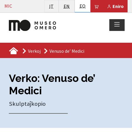
Vai al contenuto
Esperanto
MIC
Italiano
English
EO
Il tuo carrello 
IT
EN
Eniro
Verkoj
Venuso de’ Medici
Verko: Venuso de’
Medici
Skulptaĵkopio