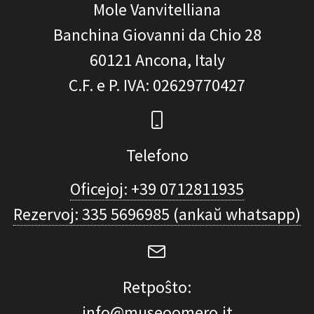
Mole Vanvitelliana
Banchina Giovanni da Chio 28
60121
Ancona, Italy
C.F. e P. IVA
: 02629770427
Telefono
Oficejoj: +39 0712811935
Rezervoj: 335 5696985 (ankaŭ whatsapp)
Retpoŝto:
info@museoomero.it