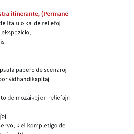
tra itinerante, (Permane
e Italujo kaj de reliefoj
a ekspozicio;
is.
kapsula papero de scenaroj
por vidhandikapitaj
o de mozaikoj en reliefajn
ĵoj
Cervo, kiel kompletigo de