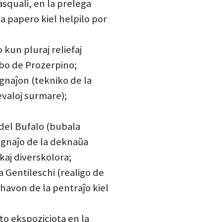
asquali, en la prelega
 papero kiel helpilo por
o kun pluraj reliefaj
abo de Prozerpino;
gnaĵon (tekniko de la
evaloj surmare);
o del Bufalo (bubala
egnaĵo de la deknaŭa
kaj diverskolora;
 Gentileschi (realigo de
havon de la pentraĵo kiel
o ekspoziciota en la