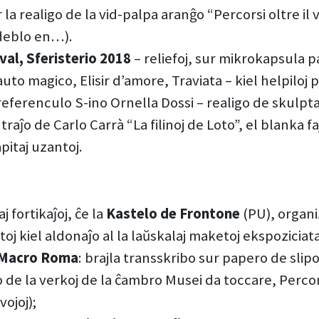
la realigo de la vid-palpa aranĝo “Percorsi oltre il vi
ideblo en…).
al, Sferisterio 2018
– reliefoj, sur mikrokapsula p
uto magico, Elisir d’amore, Traviata – kiel helpiloj 
 referenculo S-ino Ornella Dossi – realigo de skulpta 
raĵo de Carlo Carrà “La filinoj de Loto”, el blanka fa
pitaj uzantoj.
j fortikaĵoj, ĉe la
Kastelo de Frontone
(PU), organi
stoj kiel aldonaĵo al la laŭskalaj maketoj ekspoziciata
 Macro Roma
: brajla transskribo sur papero de slipoj 
 de la verkoj de la ĉambro Musei da toccare, Percors
ojoj);