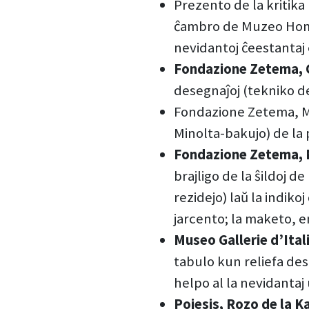
Prezento de la kritika
ĉambro de Muzeo Homer
nevidantoj ĉeestantaj 
Fondazione Zetema, 
desegnaĵoj (tekniko de
Fondazione Zetema, Mu
Minolta-bakujo) de la 
Fondazione Zetema, 
brajligo de la ŝildoj d
rezidejo) laŭ la indi
jarcento; la maketo, e
Museo Gallerie d’Ital
tabulo kun reliefa de
helpo al la nevidantaj 
Poiesis, Rozo de la K