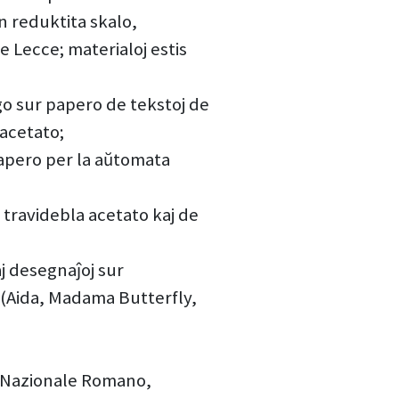
n reduktita skalo,
 Lecce; materialoj estis
igo sur papero de tekstoj de
 acetato;
 papero per la aŭtomata
el travidebla acetato kaj de
aj desegnaĵoj sur
 (Aida, Madama Butterfly,
o Nazionale Romano,