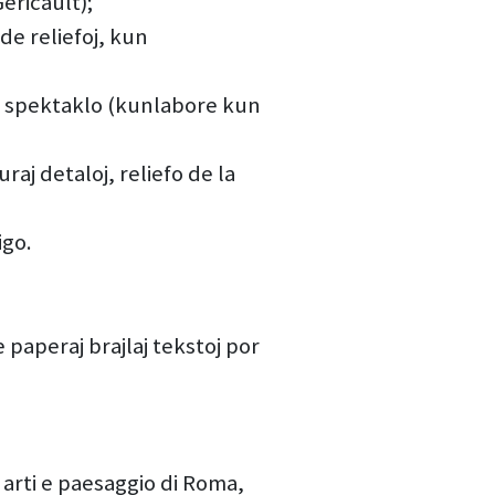
ericault);
de reliefoj, kun
 de spektaklo (kunlabore kun
turaj detaloj, reliefo de la
igo.
 paperaj brajlaj tekstoj por
arti e paesaggio di Roma,