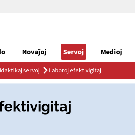
do
Novaĵoj
Servoj
Medioj
idaktikaj servoj
Laboroj efektivigitaj
ektivigitaj