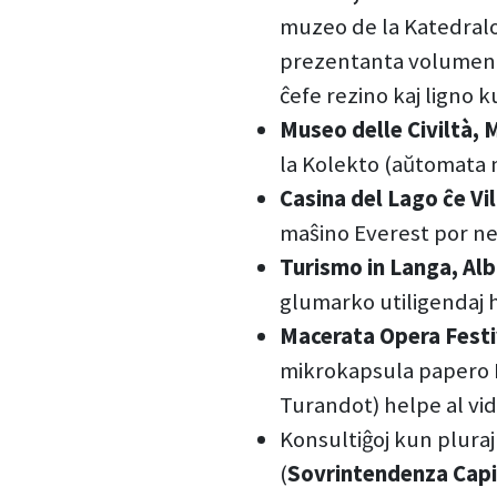
muzeo de la Katedralo 
prezentanta volumenan
ĉefe rezino kaj ligno k
Museo delle Civiltà,
la Kolekto (aŭtomata ma
Casina del Lago ĉe V
maŝino Everest por ne
Turismo in Langa, Al
glumarko utiligendaj h
Macerata Opera Festi
mikrokapsula papero K
Turandot) helpe al vid
Konsultiĝoj kun pluraj
(
Sovrintendenza Capito