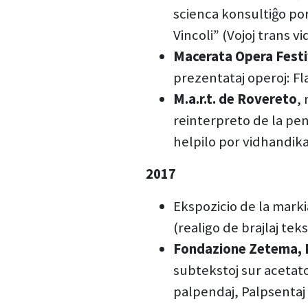
scienca konsultiĝo por 
Vincoli” (Vojoj trans v
Macerata Opera Festiv
prezentataj operoj: Fla
M.a.r.t. de Rovereto
,
reinterpreto de la pent
helpilo por vidhandika
2017
Ekspozicio de la markia
(realigo de brajlaj tek
Fondazione Zetema,
subtekstoj sur acetato
palpendaj, Palpsentaj v