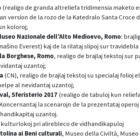
(realigo de granda altreliefa tridimensia maketo e
 version de la rozo de la Katedralo Santa Croce de
un koloroj;
 Museo Nazionale dell’Alto Medioevo, Romo
: brajl
ŝino Everest) kaj de la rilataj slipoj sur travidebla
illa Borghese, Romo
, realigo de brajlaj tekstoj sur
vidantaj uzantoj;
ba
(CN), realigo de brajlaj tekstoj su specialaj folioj 
elpe al nevidantaj uzantoj;
val, Sferisterio 2017
(realigo de tabuloj kun relief
oncernantaj la scenarojn de la prezentataj operoj
handikapitaj uzantoj.
 kulturlokoj pri alirebleco de vidhandikapuloj
lina ai Beni culturali
, Museo della Civiltà, Muse