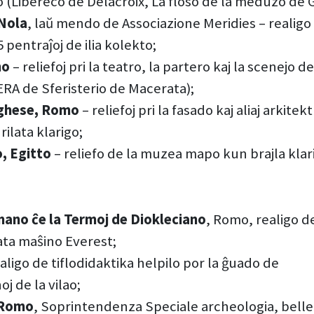
 (Libereco de Delacroix, La floso de la meduzo de G
Nola
, laŭ mendo de Associazione Meridies – realigo 
5 pentraĵoj de ilia kolekto;
mo
– reliefoj pri la teatro, la partero kaj la scenejo
A de Sferisterio de Macerata);
orghese, Romo
– reliefoj pri la fasado kaj aliaj arkitek
ilata klarigo;
, Egitto
– reliefo de la muzea mapo kun brajla klar
no ĉe la Termoj de Diokleciano
, Romo, realigo de
ta maŝino Everest;
ealigo de tiflodidaktika helpilo por la ĝuado de
j de la vilao;
, Romo
, Soprintendenza Speciale archeologia, belle 