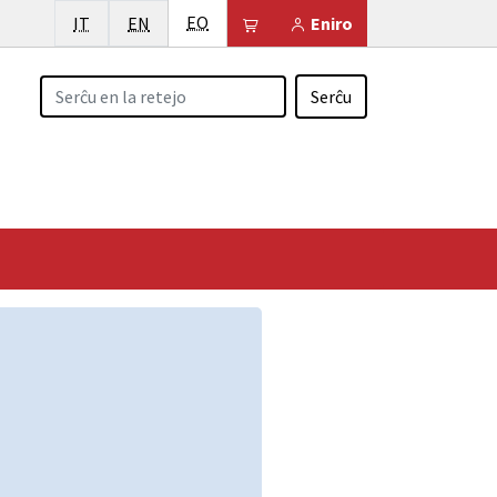
Esperanto
Italiano
English
EO
Il tuo carrello è vuoto
IT
EN
Eniro
Serĉu