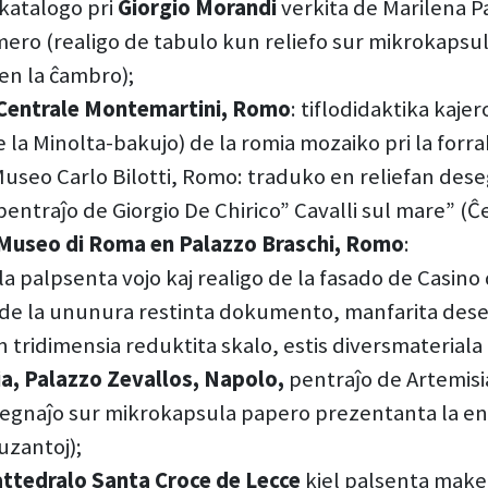
 katalogo pri
Giorgio Morandi
verkita de Marilena P
o (realigo de tabulo kun reliefo sur mikrokapsula
en la ĉambro);
Centrale Montemartini, Romo
: tiflodidaktika kajer
 la Minolta-bakujo) de la romia mozaiko pri la forr
seo Carlo Bilotti, Romo: traduko en reliefan dese
pentraĵo de Giorgio De Chirico” Cavalli sul mare” (Ĉ
Museo di Roma en Palazzo Braschi, Romo
:
e la palpsenta vojo kaj realigo de la fasado de Casin
koj de la ununura restinta dokumento, manfarita des
n tridimensia reduktita skalo, estis diversmateriala 
ia, Palazzo Zevallos, Napolo,
pentraĵo de Artemisia
segnaĵo sur mikrokapsula papero prezentanta la en
uzantoj);
attedralo Santa Croce de Lecce
kiel palsenta maket