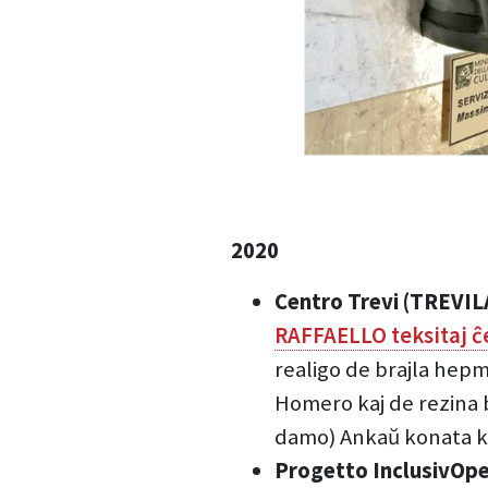
2020
Centro Trevi (TREVIL
RAFFAELLO teksitaj ĉ
realigo de brajla hep
Homero kaj de rezina b
damo) Ankaŭ konata ki
Progetto InclusivOp