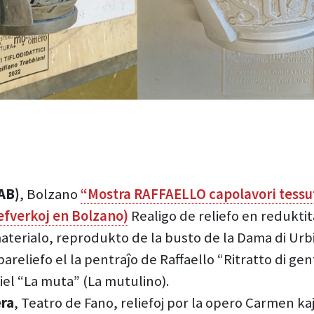
AB)
, Bolzano
“Mostra RAFFAELLO capolavori tessut
efverkoj en Bolzano)
Realigo de reliefo en reduktit
materialo, reprodukto de la busto de la Dama di Urb
areliefo el la pentraĵo de Raffaello “Ritratto di ge
el “La muta” (La mutulino).
era
, Teatro de Fano, reliefoj por la opero Carmen k