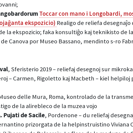
ovanni;
 Langobardorum
Toccar con mano i Longobardi, mos
vojaĝanta ekspozicio)
Realigo de reliefa desegnaĵo d
de la ekspozicio; faka konsultiĝo kaj teknikisto de l
de Canova por Museo Bassano, mendinto s-ro Fabr
val
, Sferisterio 2019 – reliefaj desegnoj sur mikro
oj – Carmen, Rigoletto kaj Macbeth – kiel helpiloj 
 Museo delle Mura, Roma, kontrolado de la transmet
tigo de la alirebleco de la muzea vojo
. Pujati de Sacile
, Pordenone – du reliefaj desegna
rnantino prizorgata de la helpinstruistino Viviana 