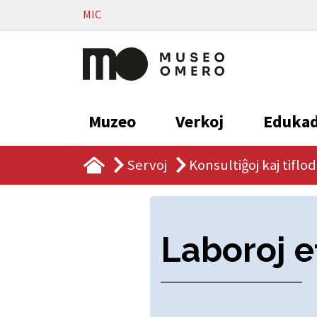
Vai al contenuto
MIC
Muzeo
Verkoj
Eduka
Servoj
Konsultiĝoj kaj tiflod
Laboroj ef