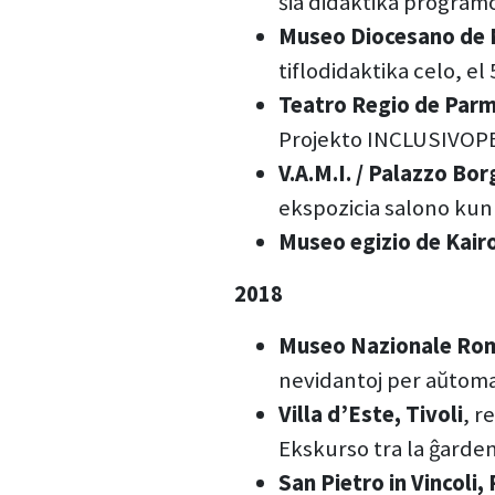
ŝia didaktika programo
Museo Diocesano de 
tiflodidaktika celo, el 
Teatro Regio de Par
Projekto INCLUSIVOPER
V.A.M.I. / Palazzo B
ekspozicia salono kun r
Museo egizio de Kairo
2018
Museo Nazionale Roma
nevidantoj per aŭtoma
Villa d’Este, Tivoli
, r
Ekskurso tra la ĝardeno
San Pietro in Vincoli