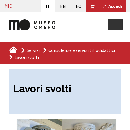
Vai al contenuto
MIC
Italiano
English
Esperanto
Il tuo carrello è
IT
EN
EO
Accedi
Servizi
Consulenze e servizi tiflodidattici
Lavori svolti
Lavori svolti