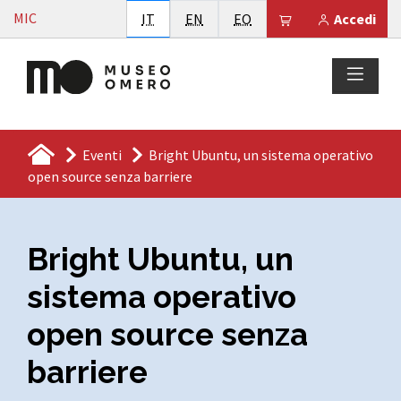
Vai al contenuto
MIC
Italiano
English
Esperanto
Il tuo carrello è
IT
EN
EO
Accedi
Eventi
Bright Ubuntu, un sistema operativo
open source senza barriere
Bright Ubuntu, un
sistema operativo
open source senza
barriere