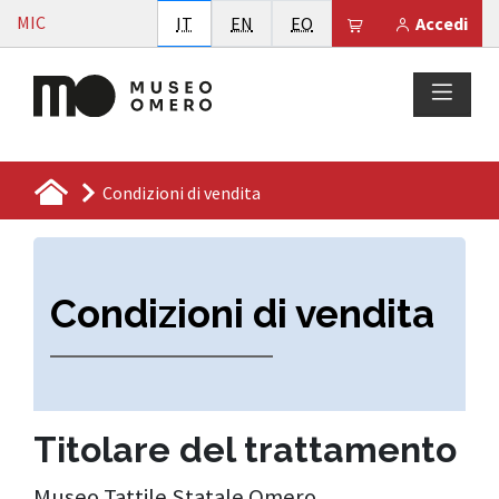
Vai al contenuto
MIC
Italiano
English
Esperanto
Il tuo carrello è
IT
EN
EO
Accedi
Condizioni di vendita
Condizioni di vendita
Titolare del trattamento
Museo Tattile Statale Omero