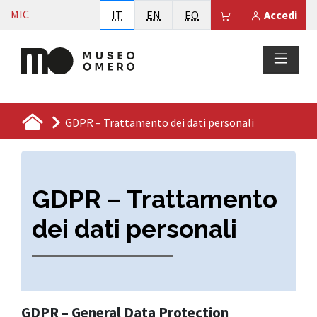
Vai al contenuto
MIC
Italiano
English
Esperanto
Il tuo carrello è
IT
EN
EO
Accedi
GDPR – Trattamento dei dati personali
GDPR – Trattamento
dei dati personali
GDPR – General Data Protection