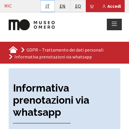
Vai al contenuto
MIC
Italiano
English
Esperanto
Il tuo carrello è
IT
EN
EO
Accedi
GDPR – Trattamento dei dati personali
Informativa prenotazioni via whatsapp
Informativa
prenotazioni via
whatsapp