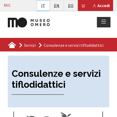
Vai al contenuto
MIC
Italiano
English
Esperanto
Il tuo carrello è
IT
EN
EO
Accedi
Servizi
Consulenze e servizi tiflodidattici
Consulenze e servizi
tiflodidattici