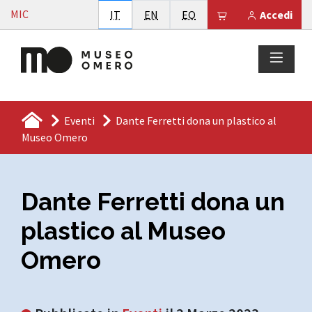
Vai al contenuto
MIC
Italiano
English
Esperanto
Il tuo carrello è
IT
EN
EO
Accedi
Eventi
Dante Ferretti dona un plastico al
Museo Omero
Dante Ferretti dona un
plastico al Museo
Omero