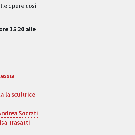
lle opere così
ore 15:20 alle
lessia
 la scultrice
 Andrea Socrati.
isa Trasatti