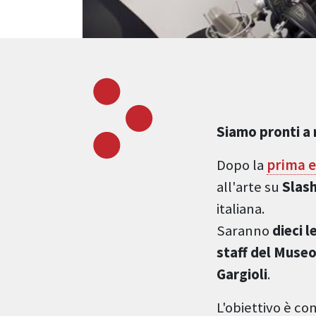
Siamo pronti a r
Dopo la
prima e
all'arte su
Slas
italiana.
Saranno
dieci 
staff del Muse
Gargioli
.
L'obiettivo
è con