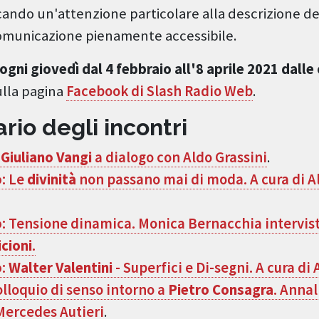
cando un'attenzione particolare alla descrizione de
omunicazione pienamente accessibile.
ogni giovedì dal 4 febbraio all'8 aprile 2021 dalle 
sulla pagina
Facebook di Slash Radio Web
.
ario degli incontri
Giuliano Vangi
a dialogo con Aldo Grassini
.
o
: Le
divinità
non passano mai di moda. A cura di A
o
: Tensione dinamica. Monica Bernacchia intervista
icioni
.
o
:
Walter Valentini
- Superfici e Di-segni. A cura di
olloquio di senso intorno a
Pietro Consagra
. Annal
Mercedes Autieri
.