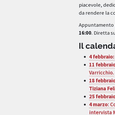
piacevole, dedi
da rendere la c
Appuntamento
16:00
. Diretta 
Il calend
4 febbraio:
11 febbrai
Varricchio.
18 febbrai
Tiziana Fel
25 febbrai
4 marzo
: C
intervista 