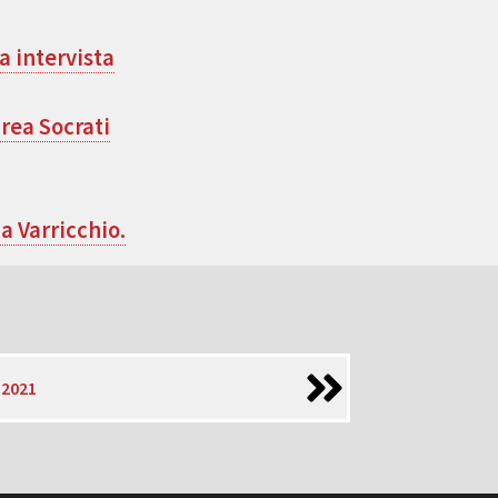
a intervista
drea Socrati
ia Varricchio.
 2021