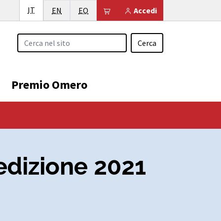
Italiano
IT
English
Esperanto
Il tuo carrello è vuoto
EN
EO
Accedi
Cerca
Premio Omero
 edizione 2021