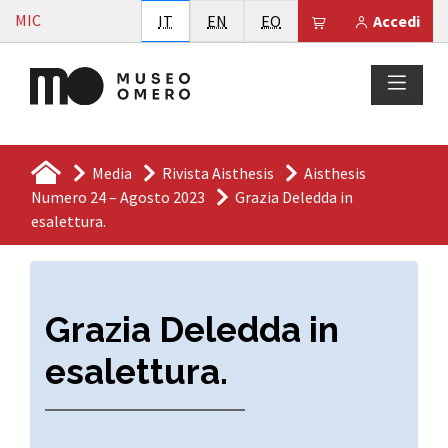
Vai al contenuto
MIC
Italiano
English
Esperanto
Il tuo carrello è
IT
EN
EO
Accedi
Media
Rivista Aisthesis
Aisthesis
Numero 24 – Agosto 2023
Grazia Deledda in
esalettura.
Grazia Deledda in
esalettura.