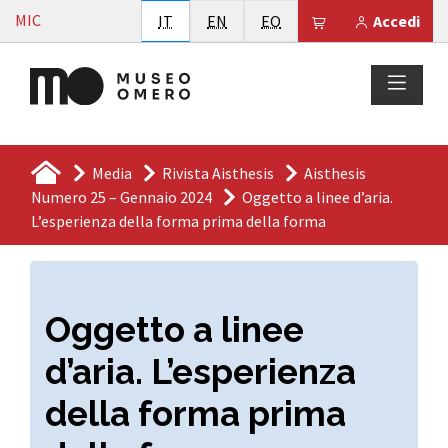
Vai al contenuto
MIC
Italiano
English
Esperanto
Il tuo carrello è
IT
EN
EO
Accedi
Media
Rivista Aisthesis
Aisthesis
Numero 25 – Gennaio 2024
Oggetto a linee d’aria.
L’esperienza della forma prima della forma
Oggetto a linee
d’aria. L’esperienza
della forma prima