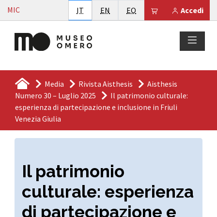
Vai al contenuto
MIC
Italiano
English
Esperanto
Il tuo carrello è
IT
EN
EO
Accedi
Media
Rivista Aisthesis
Aisthesis
Numero 30 – Luglio 2025
Il patrimonio culturale:
esperienza di partecipazione e inclusione in Friuli
Venezia Giulia
Il patrimonio
culturale: esperienza
di partecipazione e