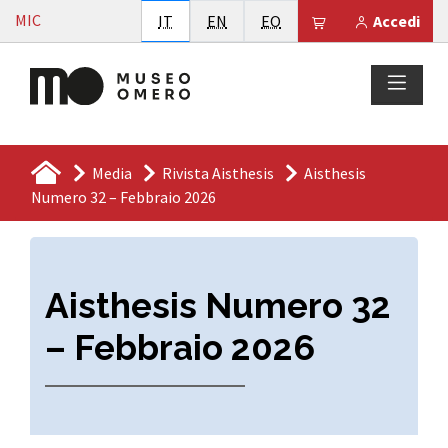
Vai al contenuto
MIC
Italiano
English
Esperanto
Il tuo carrello è
IT
EN
EO
Accedi
Media
Rivista Aisthesis
Aisthesis
Numero 32 – Febbraio 2026
Aisthesis Numero 32
– Febbraio 2026