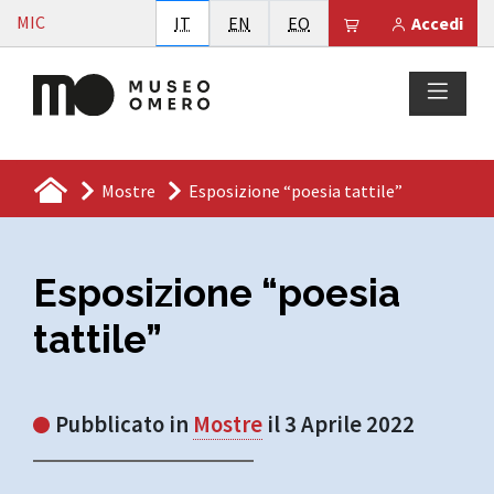
Vai al contenuto
MIC
Italiano
English
Esperanto
Il tuo carrello è
IT
EN
EO
Accedi
Mostre
Esposizione “poesia tattile”
Esposizione “poesia
tattile”
Pubblicato in
Mostre
il 3 Aprile 2022