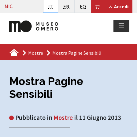
Vai al contenuto
MIC
Italiano
English
Esperanto
Il tuo carrello è
IT
EN
EO
Accedi
Mostre
Mostra Pagine Sensibili
Mostra Pagine
Sensibili
Pubblicato in
Mostre
il 11 Giugno 2013