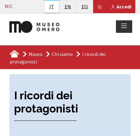
Vai al contenuto
MIC
Italiano
English
Esperanto
Il tuo carrello è
IT
EN
EO
Accedi
Museo
Chi siamo
I ricordi dei
protagonisti
I ricordi dei
protagonisti