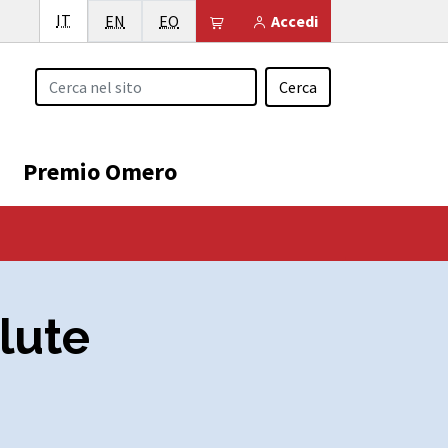
Italiano
IT
English
Esperanto
Il tuo carrello è vuoto
EN
EO
Accedi
Cerca
Premio Omero
alute