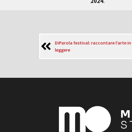
2024
.
DiParola festival: raccontare l’arte in
leggere