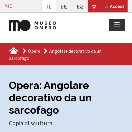
Vai al contenuto
MIC
Italiano
English
Esperanto
Il tuo carrello è
IT
EN
EO
Accedi
Opere
Angolare decorativo da un
sarcofago
Opera: Angolare
decorativo da un
sarcofago
Copia di scultura