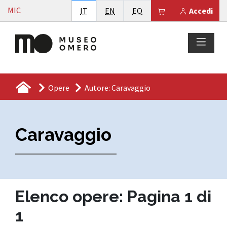
Vai al contenuto
MIC
Italiano
English
Esperanto
Il tuo carrello è
IT
EN
EO
Accedi
Opere
Autore: Caravaggio
Caravaggio
Elenco opere: Pagina 1 di
1