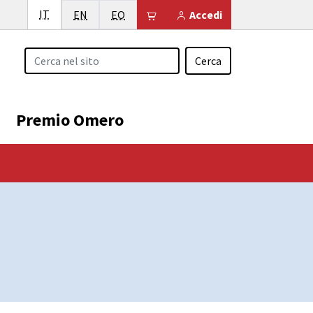
Italiano
IT
English
Esperanto
Il tuo carrello è vuoto
EN
EO
Accedi
Cerca
Premio Omero