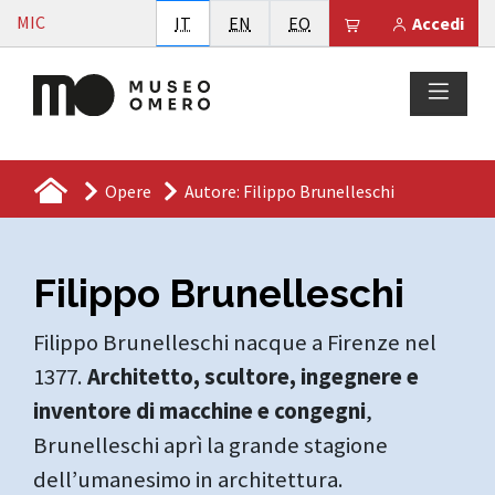
Vai al contenuto
MIC
Italiano
English
Esperanto
Il tuo carrello è
IT
EN
EO
Accedi
Opere
Autore: Filippo Brunelleschi
Filippo Brunelleschi
Filippo Brunelleschi nacque a Firenze nel
1377.
Architetto, scultore, ingegnere e
inventore di macchine e congegni
,
Brunelleschi aprì la grande stagione
dell’umanesimo in architettura.