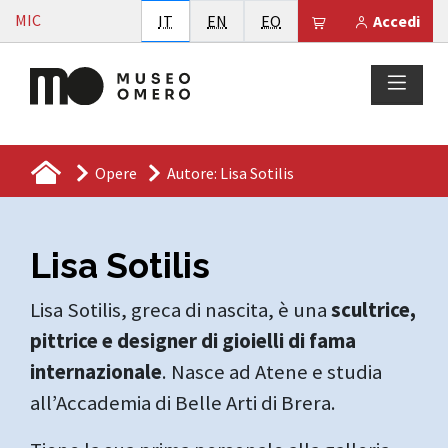
Vai al contenuto
MIC
Italiano
English
Esperanto
Il tuo carrello è
IT
EN
EO
Accedi
Opere
Autore: Lisa Sotilis
Lisa Sotilis
Lisa Sotilis, greca di nascita, è una
scultrice,
pittrice e designer di gioielli di fama
internazionale
. Nasce ad Atene e studia
all’Accademia di Belle Arti di Brera.