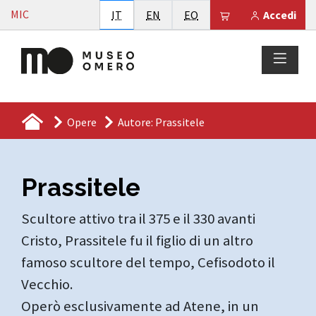
Vai al contenuto
MIC
Italiano
English
Esperanto
Il tuo carrello è
IT
EN
EO
Accedi
Opere
Autore: Prassitele
Prassitele
Scultore attivo tra il 375 e il 330 avanti
Cristo, Prassitele fu il figlio di un altro
famoso scultore del tempo, Cefisodoto il
Vecchio.
Operò esclusivamente ad Atene, in un