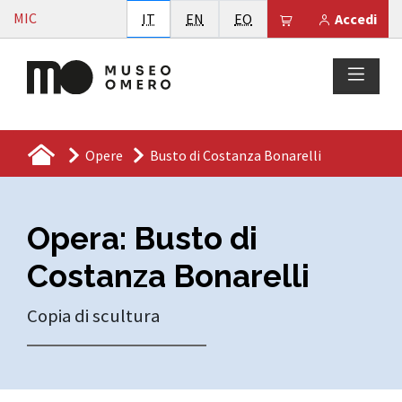
Vai al contenuto
MIC
Italiano
English
Esperanto
Il tuo carrello è
IT
EN
EO
Accedi
Opere
Busto di Costanza Bonarelli
Opera: Busto di
Costanza Bonarelli
Copia di scultura