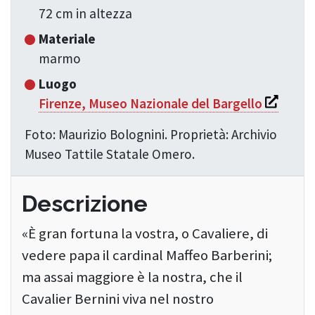
72 cm in altezza
Materiale
marmo
Luogo
Si apre i
Firenze, Museo Nazionale del Bargello
Foto: Maurizio Bolognini. Proprietà: Archivio
Museo Tattile Statale Omero.
Descrizione
«È gran fortuna la vostra, o Cavaliere, di
vedere papa il cardinal Maffeo Barberini;
ma assai maggiore è la nostra, che il
Cavalier Bernini viva nel nostro