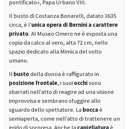
pontificato», Papa Urbano VIII.
Il busto di Costanza Bonarelli, datato 1635
circa, è l’
unica opera di Bernini a carattere
privato
. Al Museo Omero ne è esposta una
copia da calco al vero, alta 72 cm, nello
spazio dedicato alla Mimica del volto
umano.
Il
busto
della donna è raffigurato in
posizione frontale
, i suoi
occhi
sono
sbarrati nell’atto di reagire ad una visione
improvvisa e sembrano sfuggire allo
sguardo dello spettatore. La
bocca
è
semiaperta, come nell’atto di trattenere un
grido di sorpresa. Anche la
capigliatura
è