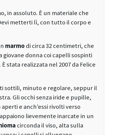
, in assoluto. È un materiale che
evi metterti lì, con tutto il corpo e
in
marmo
di circa 32 centimetri, che
na giovane donna coi capelli sospinti
. È stata realizzata nel 2007 da Felice
i sottili, minuto e regolare, seppur il
a. Gli occhi senza iride e pupille,
aperti e anch’essi rivolti verso
 appaiono lievemente inarcate in un
chioma
circonda il viso, alta sulla
ance: i capelli si allungano