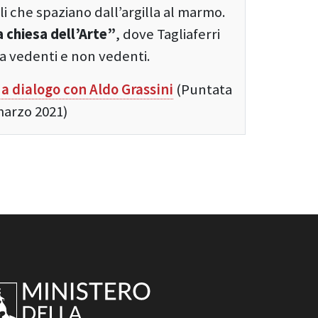
i che spaziano dall’argilla al marmo.
 chiesa dell’Arte”
, dove Tagliaferri
a a vedenti e non vedenti.
 a dialogo con Aldo Grassini
(Puntata
 marzo 2021)