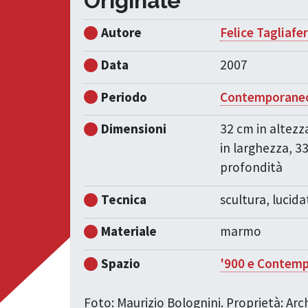
Originale
Autore
Felice Tagliafer
Data
2007
Periodo
Contemporane
Dimensioni
32 cm in altezz
in larghezza, 3
profondità
Tecnica
scultura, lucida
Materiale
marmo
Spazio
'900 e Contem
Foto: Maurizio Bolognini. Proprietà: Ar