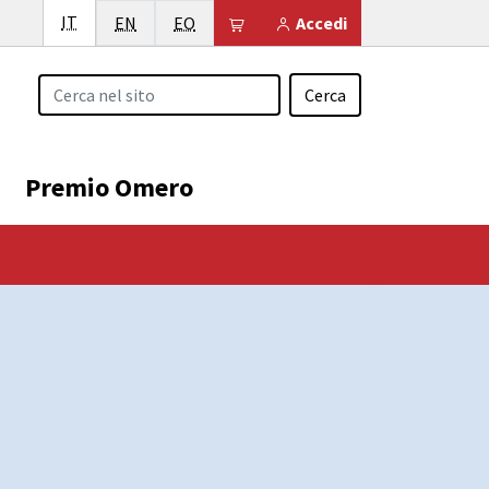
Italiano
IT
English
Esperanto
Il tuo carrello è vuoto
EN
EO
Accedi
Cerca
Premio Omero