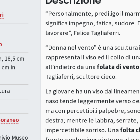
Descrizione
“Personalmente, prediligo il marmo
ri
significa impegno, fatica, sudore. D
lavorare”, Felice Tagliaferri.
o
“Donna nel vento” è una scultura 
rappresenta il viso ed il collo di u
a, 18,5 cm
all’indietro da una
folata di vento
3 cm in
Tagliaferri, scultore cieco.
tura
La giovane ha un viso dai lineament
naso tende leggermente verso destr
ma con percettibili palpebre, sono 
poraneo
destra; mentre le labbra, serrate,
impercettibile sorriso. Una
folta 
chivio Museo
fronte e voluminosa intorno alle gu