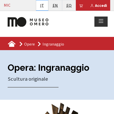
Vai al contenuto
MIC
Italiano
English
Esperanto
Il tuo carrello è
IT
EN
EO
Accedi
Opere
Ingranaggio
Opera: Ingranaggio
Scultura originale