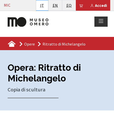
Vai al contenuto
MIC
Italiano
English
Esperanto
Il tuo carrello è
IT
EN
EO
Accedi
Opere
Ritratto di Michelangelo
Opera: Ritratto di
Michelangelo
Copia di scultura